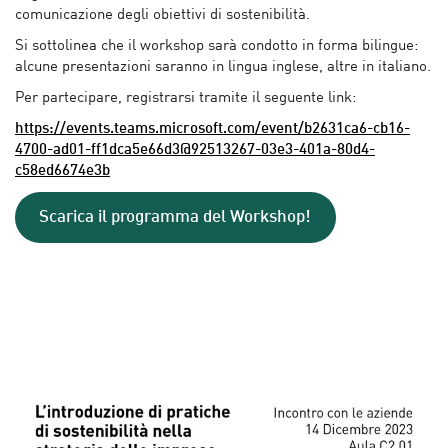
comunicazione degli obiettivi di sostenibilità.
Si sottolinea che il workshop sarà condotto in forma bilingue:
alcune presentazioni saranno in lingua inglese, altre in italiano.
Per partecipare, registrarsi tramite il seguente link:
https://events.teams.microsoft.com/event/b2631ca6-cb16-
4700-ad01-ff1dca5e66d3@92513267-03e3-401a-80d4-
c58ed6674e3b
Scarica il programma del Workshop!