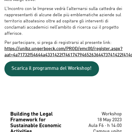
L’Incontro con le Imprese vedrà l’alternarsi sulla cattedra dei
rappresentanti di alcune delle più emblematiche aziende sul
territorio altoatesino oltre ad ospitare gli interventi di
conclamati accademici nell’ambito di ricerca cui il progetto
afferisce.
Per partecipare, si prega di registrarsi al presente link:
https://unibz.ungerboeck.com/PROD/emc00/register.aspx?
aat=4a71732f54644a4331422f7461747946526364473741422f414
Scarica il programma del Workshop!